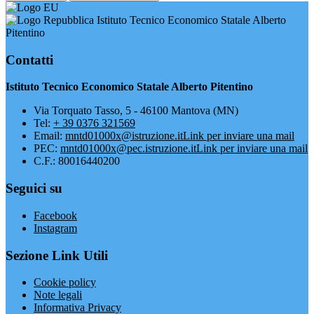
Istituto Tecnico Economico Statale Alberto
Pitentino
Contatti
Istituto Tecnico Economico Statale Alberto Pitentino
Via Torquato Tasso, 5 - 46100 Mantova (MN)
Tel:
+ 39 0376 321569
Email:
mntd01000x@istruzione.it
Link per inviare una mail
PEC:
mntd01000x@pec.istruzione.it
Link per inviare una mail
C.F.: 80016440200
Seguici su
Facebook
Instagram
Sezione Link Utili
Cookie policy
Note legali
Informativa Privacy