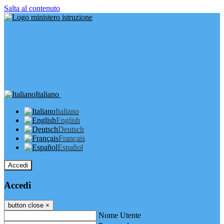
Salta al contenuto
Italiano
Italiano
English
Deutsch
Français
Español
Accedi
Accedi
button close
×
Nome Utente