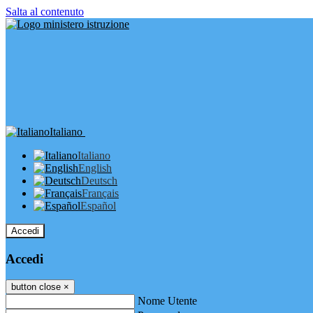
Salta al contenuto
Italiano
Italiano
English
Deutsch
Français
Español
Accedi
Accedi
button close
×
Nome Utente