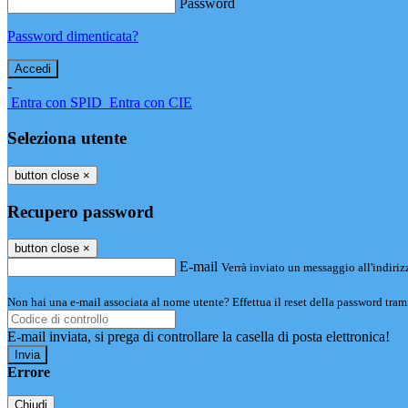
Password
Password dimenticata?
-
Entra con SPID
Entra con CIE
Seleziona utente
button close
×
Recupero password
button close
×
E-mail
Verrà inviato un messaggio all'indirizz
Non hai una e-mail associata al nome utente? Effettua il reset della password tram
E-mail inviata, si prega di controllare la casella di posta elettronica!
Errore
Chiudi