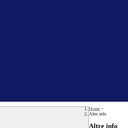
Home
>
Altre info
Altre info