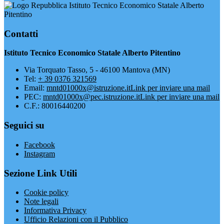
Istituto Tecnico Economico Statale Alberto
Pitentino
Contatti
Istituto Tecnico Economico Statale Alberto Pitentino
Via Torquato Tasso, 5 - 46100 Mantova (MN)
Tel:
+ 39 0376 321569
Email:
mntd01000x@istruzione.it
Link per inviare una mail
PEC:
mntd01000x@pec.istruzione.it
Link per inviare una mail
C.F.: 80016440200
Seguici su
Facebook
Instagram
Sezione Link Utili
Cookie policy
Note legali
Informativa Privacy
Ufficio Relazioni con il Pubblico