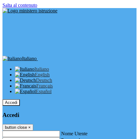
Salta al contenuto
Italiano
Italiano
English
Deutsch
Français
Español
Accedi
Accedi
button close
×
Nome Utente