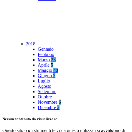
2018
Gennaio
Febbraio
Marzo
23
Aprile
5
Maggio
40
Giugno
7
Luglio
Agosto
Settembre
Ottobre
Novembre
6
Dicembre
2
Nessun contenuto da visualizzare
Questo sito o gli strumenti terzi da questo utilizzati si avvalgono di