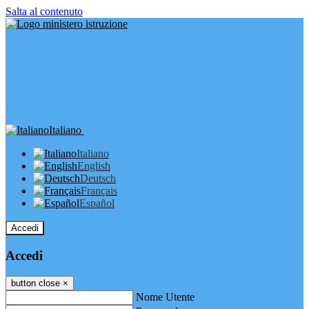
Salta al contenuto
Italiano
Italiano
English
Deutsch
Français
Español
Accedi
Accedi
button close
×
Nome Utente