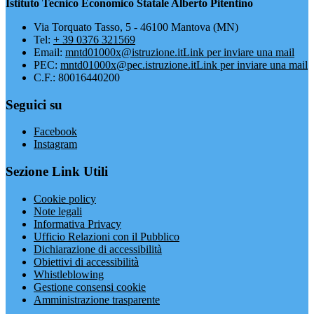
Istituto Tecnico Economico Statale Alberto Pitentino
Via Torquato Tasso, 5 - 46100 Mantova (MN)
Tel:
+ 39 0376 321569
Email:
mntd01000x@istruzione.it
Link per inviare una mail
PEC:
mntd01000x@pec.istruzione.it
Link per inviare una mail
C.F.: 80016440200
Seguici su
Facebook
Instagram
Sezione Link Utili
Cookie policy
Note legali
Informativa Privacy
Ufficio Relazioni con il Pubblico
Dichiarazione di accessibilità
Obiettivi di accessibilità
Whistleblowing
Gestione consensi cookie
Amministrazione trasparente