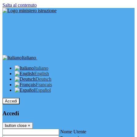
Salta al contenuto
Italiano
Italiano
English
Deutsch
Français
Español
Accedi
Accedi
button close
×
Nome Utente