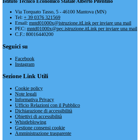
Istituto Tecnico Economico Statale Alberto Pitentino
Via Torquato Tasso, 5 - 46100 Mantova (MN)
Tel:
+ 39 0376 321569
Email:
mntd01000x@istruzione.it
Link per inviare una mail
PEC:
mntd01000x@pec.istruzione.it
Link per inviare una mail
C.F.: 80016440200
Seguici su
Facebook
Instagram
Sezione Link Utili
Cookie policy
Note legali
Informativa Privacy
Ufficio Relazioni con il Pubblico
Dichiarazione di accessibilità
Obiettivi di accessibilità
Whistleblowing
Gestione consensi cookie
Amministrazione trasparente