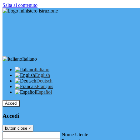
Salta al contenuto
Italiano
Italiano
English
Deutsch
Français
Español
Accedi
Accedi
button close
×
Nome Utente