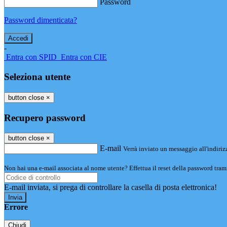
Password
Password dimenticata?
-
Entra con SPID
Entra con CIE
Seleziona utente
button close
×
Recupero password
button close
×
E-mail
Verrà inviato un messaggio all'indirizz
Non hai una e-mail associata al nome utente? Effettua il reset della password tram
E-mail inviata, si prega di controllare la casella di posta elettronica!
Errore
Chiudi