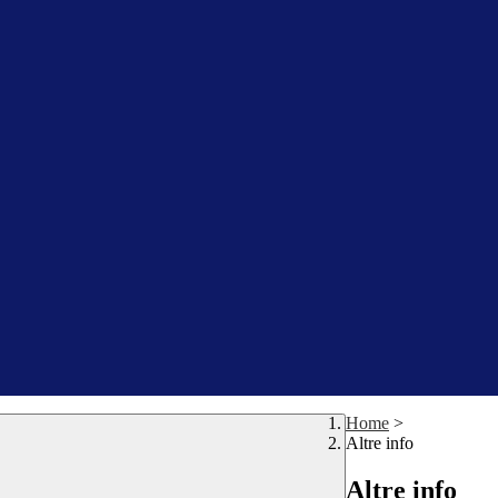
Home
>
Altre info
Altre info