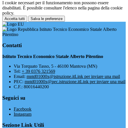
I cookie necessari per il funzionamento non possono essere
disabilitati. È possibile consultare l'elenco nella pagina della cookie
policy.
Accetta tutti
Salva le preferenze
Istituto Tecnico Economico Statale Alberto
Pitentino
Contatti
Istituto Tecnico Economico Statale Alberto Pitentino
Via Torquato Tasso, 5 - 46100 Mantova (MN)
Tel:
+ 39 0376 321569
Email:
mntd01000x@istruzione.it
Link per inviare una mail
PEC:
mntd01000x@pec.istruzione.it
Link per inviare una mail
C.F.: 80016440200
Seguici su
Facebook
Instagram
Sezione Link Utili