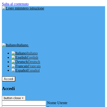
Salta al contenuto
Italiano
Italiano
English
Deutsch
Français
Español
Accedi
Accedi
button close
×
Nome Utente