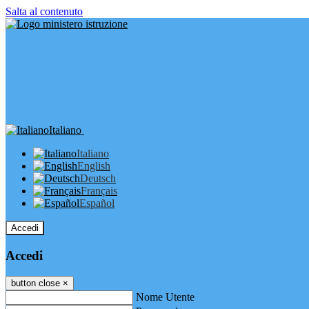
Salta al contenuto
Italiano
Italiano
English
Deutsch
Français
Español
Accedi
Accedi
button close
×
Nome Utente