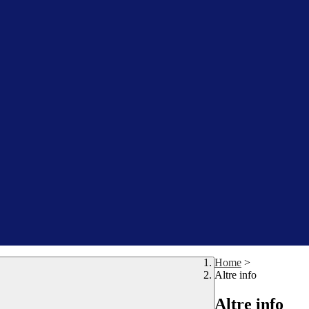
Home
>
Altre info
Altre info