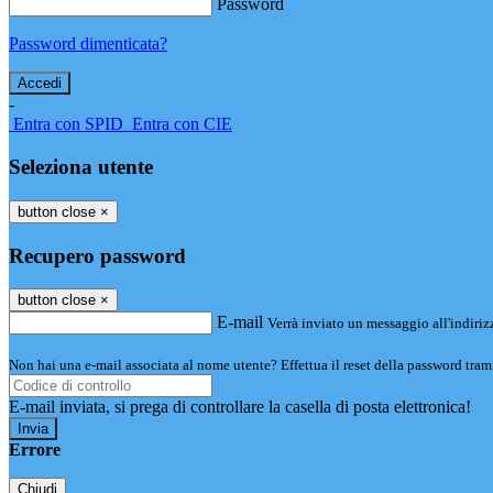
Password
Password dimenticata?
-
Entra con SPID
Entra con CIE
Seleziona utente
button close
×
Recupero password
button close
×
E-mail
Verrà inviato un messaggio all'indirizz
Non hai una e-mail associata al nome utente? Effettua il reset della password tram
E-mail inviata, si prega di controllare la casella di posta elettronica!
Errore
Chiudi