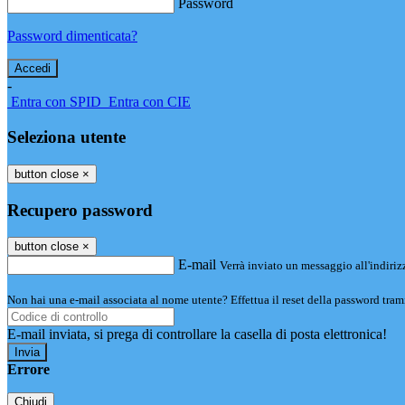
Password
Password dimenticata?
-
Entra con SPID
Entra con CIE
Seleziona utente
button close
×
Recupero password
button close
×
E-mail
Verrà inviato un messaggio all'indirizz
Non hai una e-mail associata al nome utente? Effettua il reset della password tram
E-mail inviata, si prega di controllare la casella di posta elettronica!
Errore
Chiudi