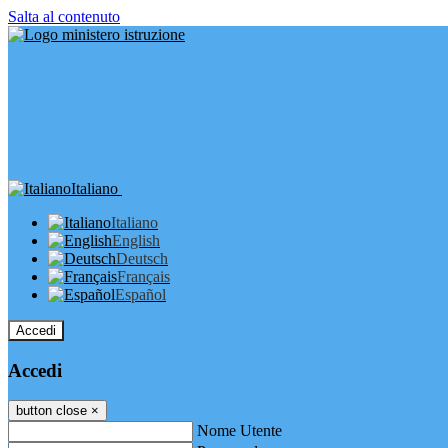
Salta al contenuto
Italiano
Italiano
English
Deutsch
Français
Español
Accedi
Accedi
button close
×
Nome Utente