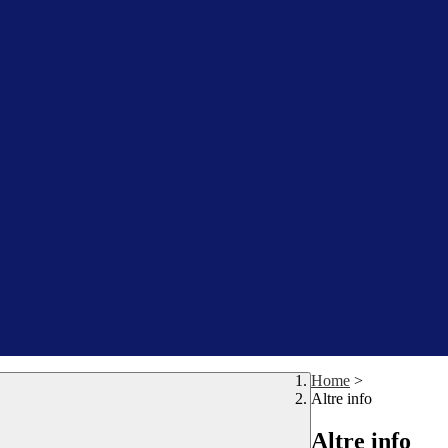
Home
>
Altre info
Altre info