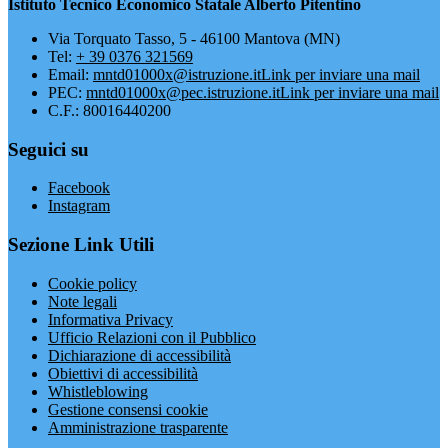
Istituto Tecnico Economico Statale Alberto Pitentino
Via Torquato Tasso, 5 - 46100 Mantova (MN)
Tel:
+ 39 0376 321569
Email:
mntd01000x@istruzione.it
Link per inviare una mail
PEC:
mntd01000x@pec.istruzione.it
Link per inviare una mail
C.F.: 80016440200
Seguici su
Facebook
Instagram
Sezione Link Utili
Cookie policy
Note legali
Informativa Privacy
Ufficio Relazioni con il Pubblico
Dichiarazione di accessibilità
Obiettivi di accessibilità
Whistleblowing
Gestione consensi cookie
Amministrazione trasparente