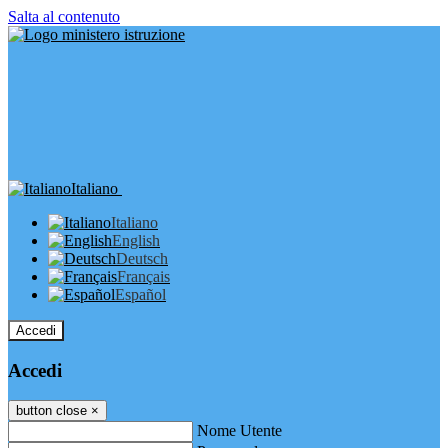
Salta al contenuto
Italiano
Italiano
English
Deutsch
Français
Español
Accedi
Accedi
button close
×
Nome Utente