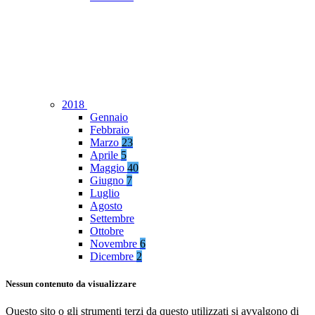
2018
Gennaio
Febbraio
Marzo
23
Aprile
5
Maggio
40
Giugno
7
Luglio
Agosto
Settembre
Ottobre
Novembre
6
Dicembre
2
Nessun contenuto da visualizzare
Questo sito o gli strumenti terzi da questo utilizzati si avvalgono di