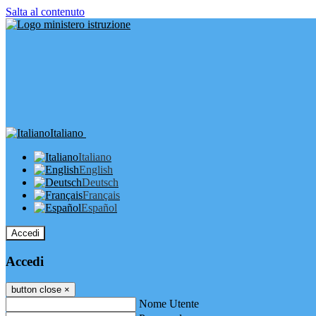
Salta al contenuto
Italiano
Italiano
English
Deutsch
Français
Español
Accedi
Accedi
button close
×
Nome Utente