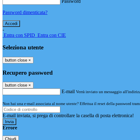
Password
Password dimenticata?
-
Entra con SPID
Entra con CIE
Seleziona utente
button close
×
Recupero password
button close
×
E-mail
Verrà inviato un messaggio all'indirizz
Non hai una e-mail associata al nome utente? Effettua il reset della password tram
E-mail inviata, si prega di controllare la casella di posta elettronica!
Errore
Chiudi