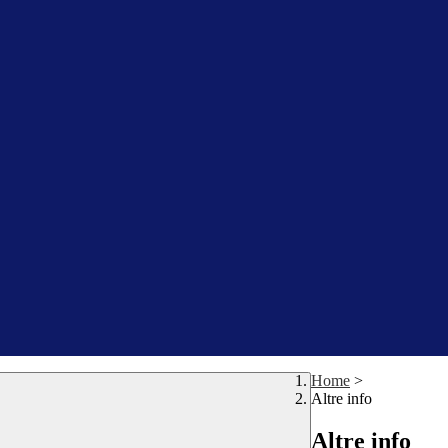
Home
>
Altre info
Altre info