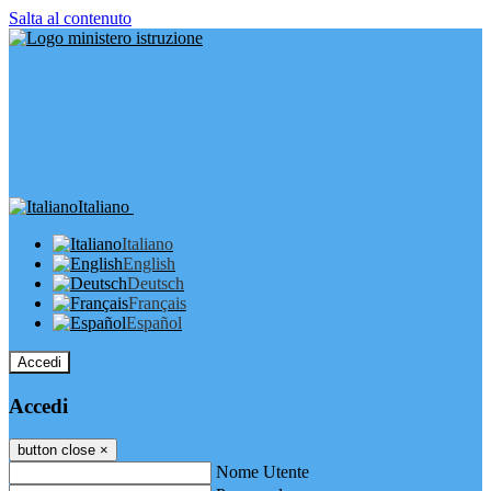
Salta al contenuto
Italiano
Italiano
English
Deutsch
Français
Español
Accedi
Accedi
button close
×
Nome Utente