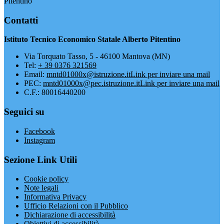
Pitentino
Contatti
Istituto Tecnico Economico Statale Alberto Pitentino
Via Torquato Tasso, 5 - 46100 Mantova (MN)
Tel:
+ 39 0376 321569
Email:
mntd01000x@istruzione.it
Link per inviare una mail
PEC:
mntd01000x@pec.istruzione.it
Link per inviare una mail
C.F.: 80016440200
Seguici su
Facebook
Instagram
Sezione Link Utili
Cookie policy
Note legali
Informativa Privacy
Ufficio Relazioni con il Pubblico
Dichiarazione di accessibilità
Obiettivi di accessibilità