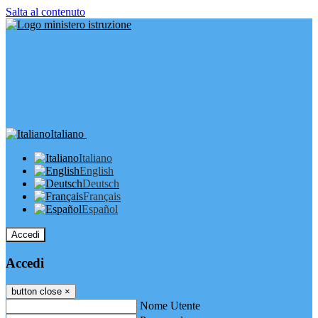
Salta al contenuto
Italiano
Italiano
English
Deutsch
Français
Español
Accedi
Accedi
button close
×
Nome Utente