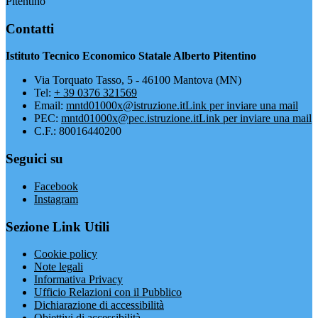
Pitentino
Contatti
Istituto Tecnico Economico Statale Alberto Pitentino
Via Torquato Tasso, 5 - 46100 Mantova (MN)
Tel:
+ 39 0376 321569
Email:
mntd01000x@istruzione.it
Link per inviare una mail
PEC:
mntd01000x@pec.istruzione.it
Link per inviare una mail
C.F.: 80016440200
Seguici su
Facebook
Instagram
Sezione Link Utili
Cookie policy
Note legali
Informativa Privacy
Ufficio Relazioni con il Pubblico
Dichiarazione di accessibilità
Obiettivi di accessibilità