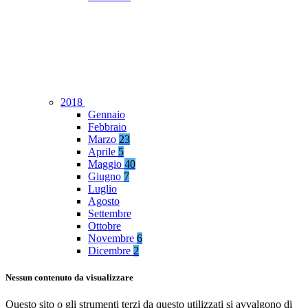
2018
Gennaio
Febbraio
Marzo
23
Aprile
5
Maggio
40
Giugno
7
Luglio
Agosto
Settembre
Ottobre
Novembre
6
Dicembre
2
Nessun contenuto da visualizzare
Questo sito o gli strumenti terzi da questo utilizzati si avvalgono di