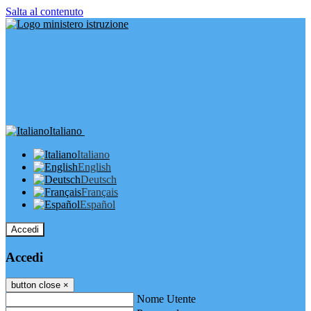
Salta al contenuto
Italiano
Italiano
English
Deutsch
Français
Español
Accedi
Accedi
button close
×
Nome Utente