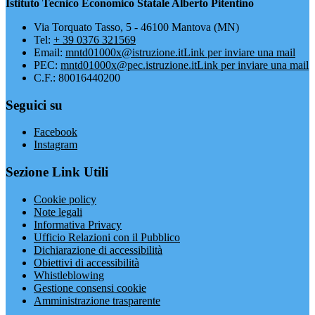
Istituto Tecnico Economico Statale Alberto Pitentino
Via Torquato Tasso, 5 - 46100 Mantova (MN)
Tel:
+ 39 0376 321569
Email:
mntd01000x@istruzione.it
Link per inviare una mail
PEC:
mntd01000x@pec.istruzione.it
Link per inviare una mail
C.F.: 80016440200
Seguici su
Facebook
Instagram
Sezione Link Utili
Cookie policy
Note legali
Informativa Privacy
Ufficio Relazioni con il Pubblico
Dichiarazione di accessibilità
Obiettivi di accessibilità
Whistleblowing
Gestione consensi cookie
Amministrazione trasparente