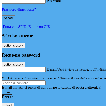
Password
Password dimenticata?
-
Entra con SPID
Entra con CIE
Seleziona utente
button close
×
Recupero password
button close
×
E-mail
Verrà inviato un messaggio all'indirizz
Non hai una e-mail associata al nome utente? Effettua il reset della password tram
E-mail inviata, si prega di controllare la casella di posta elettronica!
Errore
Chiudi