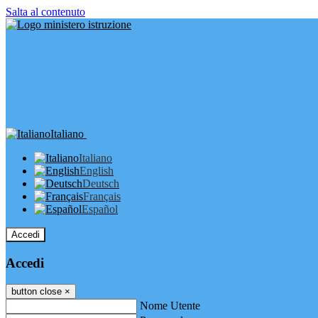
Salta al contenuto
Italiano
Italiano
English
Deutsch
Français
Español
Accedi
Accedi
button close
×
Nome Utente