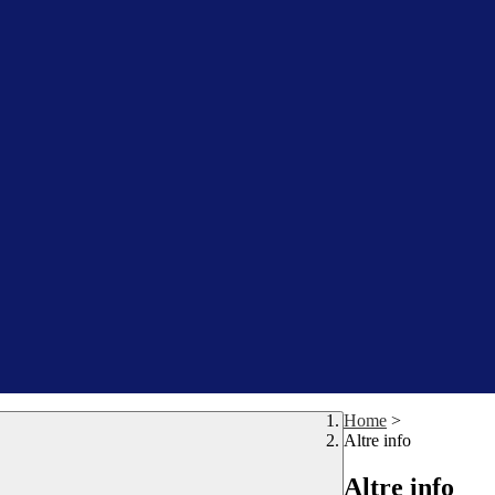
Home
>
Altre info
Altre info