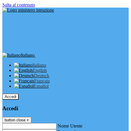
Salta al contenuto
Italiano
Italiano
English
Deutsch
Français
Español
Accedi
Accedi
button close
×
Nome Utente