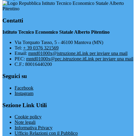
Istituto Tecnico Economico Statale Alberto
Pitentino
Contatti
Istituto Tecnico Economico Statale Alberto Pitentino
Via Torquato Tasso, 5 - 46100 Mantova (MN)
Tel:
+ 39 0376 321569
Email:
mntd01000x@istruzione.it
Link per inviare una mail
PEC:
mntd01000x@pec.istruzione.it
Link per inviare una mail
C.F.: 80016440200
Seguici su
Facebook
Instagram
Sezione Link Utili
Cookie policy
Note legali
Informativa Privacy
Ufficio Relazioni con il Pubblico